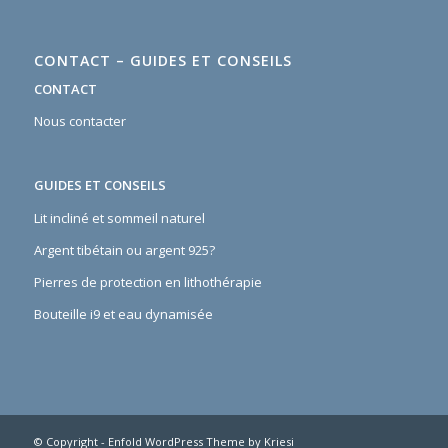
CONTACT – GUIDES ET CONSEILS
CONTACT
Nous contacter
GUIDES ET CONSEILS
Lit incliné et sommeil naturel
Argent tibétain ou argent 925?
Pierres de protection en lithothérapie
Bouteille i9 et eau dynamisée
© Copyright -
Enfold WordPress Theme by Kriesi