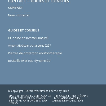
CONTACT – GUIDES ET CONSEILS
CONTACT
Nous contacter
GUIDES ET CONSEILS
Lit incliné et sommeil naturel
Argent tibétain ou argent 925?
Pierres de protection en lithothérapie
Bouteille i9 et eau dynamisée
© Copyright -
Enfold WordPress Theme by Kriesi
MADE in FRANCE by CRISTALANGE
BIJOUX & LITHOTHÉRAPIE
BIJOUX SPIRITUELS & FENG-SHUI
MON ANGE GARDIEN
BIEN-ÊTRE, ANTI ONDES & EAU
CADRES DE PROTECTION
DIVERS