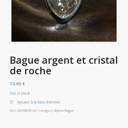
Bague argent et cristal
de roche
73,00
€
Out of stock
Ajouter à la liste d’envies
SKU:
2025NEW1521
Category:
Bijoux Bague