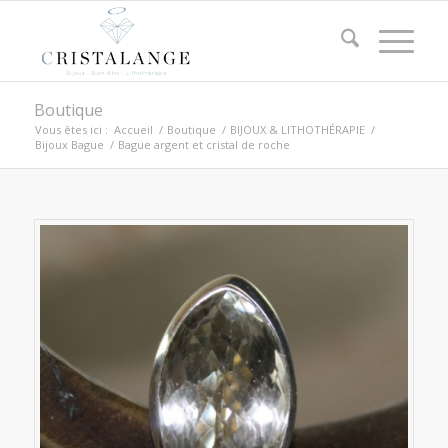
Boutique
Vous êtes ici :
Accueil
/
Boutique
/
BIJOUX & LITHOTHÉRAPIE
/
Bijoux Bague
/
Bague argent et cristal de roche