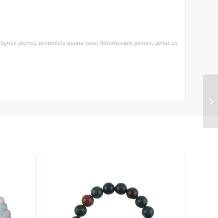
 bijoux pierres, propriétés quartz rose, lithotherapie pierres, achat en