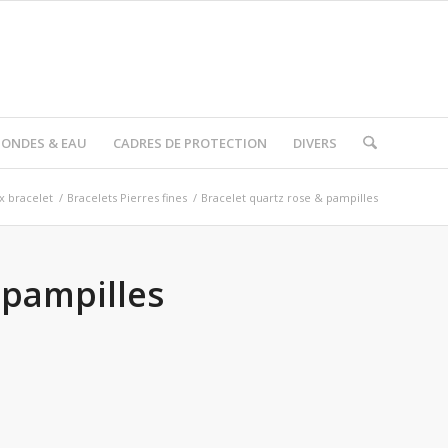
I ONDES & EAU
CADRES DE PROTECTION
DIVERS
x bracelet
/
Bracelets Pierres fines
/
Bracelet quartz rose & pampilles
 pampilles