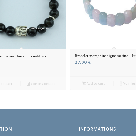
Bracelet morganite aigue marine – li
bsidienne dorée et bouddhas
27,00
€
Add to cart
Voir les
to cart
Voir les détails
TION
INFORMATIONS