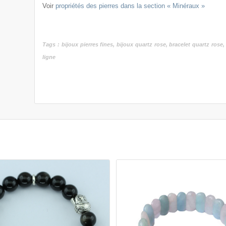
Voir
propriétés des pierres dans la section « Minéraux »
Tags : bijoux pierres fines, bijoux quartz rose, bracelet quartz rose,
ligne