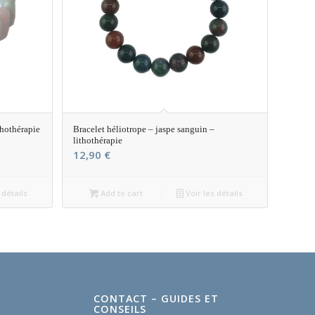
thothérapie
Bracelet héliotrope – jaspe sanguin –
lithothérapie
12,90
€
 détails
Add to cart
Voir les détails
CONTACT – GUIDES ET
CONSEILS