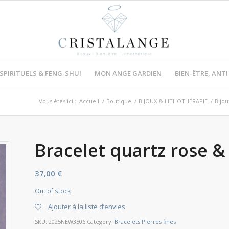
 SPIRITUELS & FENG-SHUI
MON ANGE GARDIEN
BIEN-ÊTRE, ANT
Vous êtes ici :
Accueil
/
Boutique
/
BIJOUX & LITHOTHÉRAPIE
/
Bijou
Bracelet quartz rose &
37,00
€
Out of stock
Ajouter à la liste d’envies
SKU:
2025NEW3506
Category:
Bracelets Pierres fines