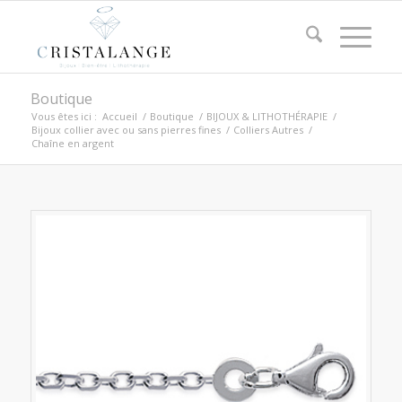
Boutique
Vous êtes ici :
Accueil
/
Boutique
/
BIJOUX & LITHOTHÉRAPIE
/
Bijoux collier avec ou sans pierres fines
/
Colliers Autres
/
Chaîne en argent