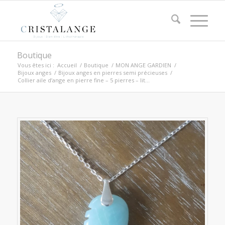
Boutique
Vous êtes ici :
Accueil
/
Boutique
/
MON ANGE GARDIEN
/
Bijoux anges
/
Bijoux anges en pierres semi précieuses
/
Collier aile d’ange en pierre fine – 5 pierres – lit...