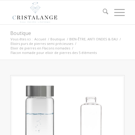
Boutique
Vous êtes ici :
Accueil
/
Boutique
/
BIEN-ÊTRE, ANTI ONDES & EAU
/
Elixirs purs de pierres semi précieuses
/
Elixir de pierres en Flacons nomades
/
Flacon nomade pour elixir de pierres des 5 éléments