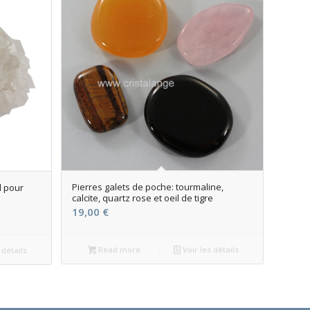
Pierres galets de poche: tourmaline,
l pour
calcite, quartz rose et oeil de tigre
19,00
€
Read more
Voir les détails
 détails