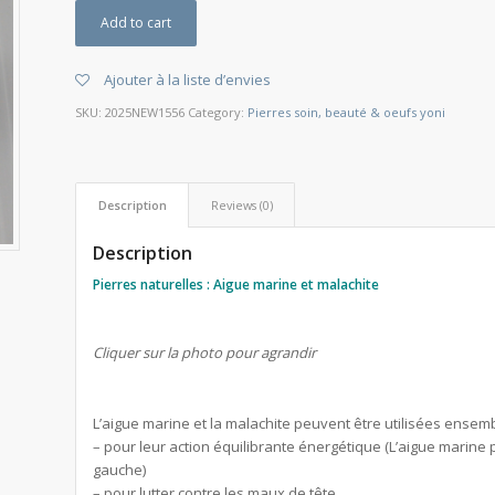
Add to cart
Ajouter à la liste d’envies
SKU:
2025NEW1556
Category:
Pierres soin, beauté & oeufs yoni
Description
Reviews (0)
Description
Pierres naturelles : Aigue marine et malachite
Cliquer sur la photo pour agrandir
L’aigue marine et la malachite peuvent être utilisées ensemb
– pour leur action équilibrante énergétique (L’aigue marine p
gauche)
– pour lutter contre les maux de tête