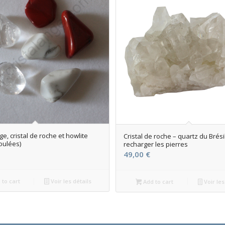
e, cristal de roche et howlite
Cristal de roche – quartz du Brési
oulées)
recharger les pierres
49,00
€
to cart
Voir les détails
Add to cart
Voir les