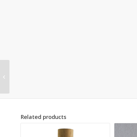
Boucle d’oreilles
péridot & perle
Cypriane
Related products