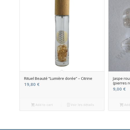
Rituel Beauté “Lumière dorée” – Citrine
Jaspe roug
(pierres r
19,80
€
9,00
€
Add to cart
Voir les détails
Add 