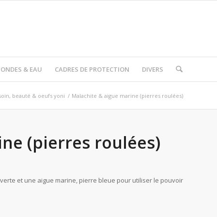
I ONDES & EAU
CADRES DE PROTECTION
DIVERS
soin, beauté & oeufs yoni
/
Malachite & aigue marine (pierres roulées)
ne (pierres roulées)
 verte et une aigue marine, pierre bleue pour utiliser le pouvoir