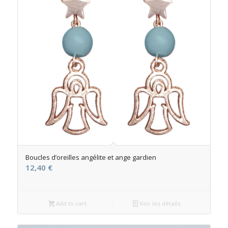
Boucles d’oreilles angélite et ange gardien
12,40
€
Add to cart
Voir les détails