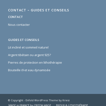
CONTACT – GUIDES ET CONSEILS
CONTACT
Nous contacter
GUIDES ET CONSEILS
Lit incliné et sommeil naturel
Argent tibétain ou argent 925?
Pierres de protection en lithothérapie
Bouteille i9 et eau dynamisée
© Copyright -
Enfold WordPress Theme by Kriesi
MADE in FRANCE by CRISTALANGE
BIJOUX & LITHOTHÉRAPIE