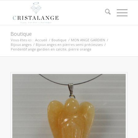
Boutique
Vous êtes ici :
Accueil
/
Boutique
/
MON ANGE GARDIEN
/
Bijoux anges
/
Bijoux anges en pierres semi précieuses
/
Pendentif ange gardien en calcite, pierre orange