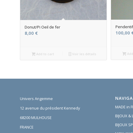
Pendentif
Donut/Pi Oeil de fer
100,00
8,00
€
Add 
Add to cart
Voir les détails
NAVIGA
Univers Angemme
MADE in 
12 avenue du président Kennedy
BIJOUX &
68200 MULHOUSE
BIJOUX SP
FRANCE