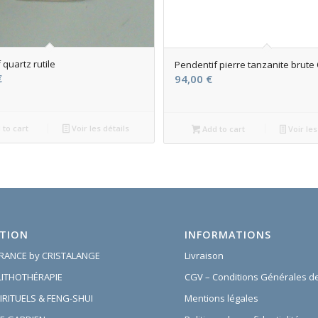
 quartz rutile
Pendentif pierre tanzanite brute 
€
94,00
€
to cart
Voir les détails
Add to cart
Voir les
TION
INFORMATIONS
FRANCE by CRISTALANGE
Livraison
 LITHOTHÉRAPIE
CGV – Conditions Générales d
IRITUELS & FENG-SHUI
Mentions légales