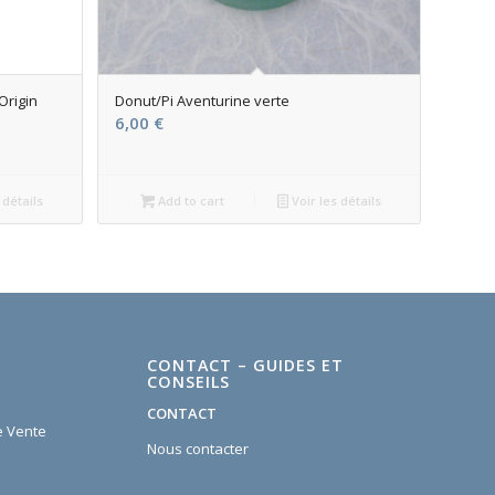
Origin
Donut/Pi Aventurine verte
6,00
€
 détails
Add to cart
Voir les détails
CONTACT – GUIDES ET
CONSEILS
CONTACT
e Vente
Nous contacter