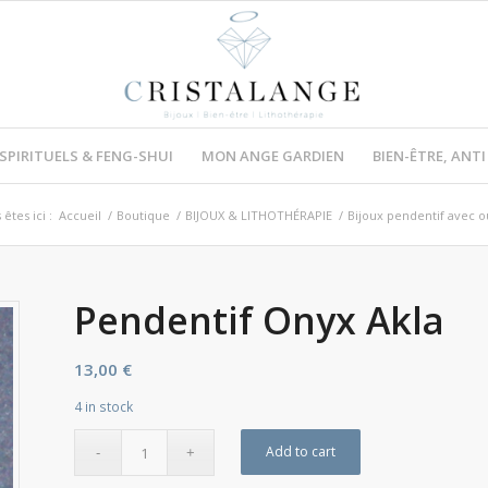
 SPIRITUELS & FENG-SHUI
MON ANGE GARDIEN
BIEN-ÊTRE, ANT
êtes ici :
Accueil
/
Boutique
/
BIJOUX & LITHOTHÉRAPIE
/
Bijoux pendentif avec 
Pendentif Onyx Akla
13,00
€
4 in stock
Add to cart