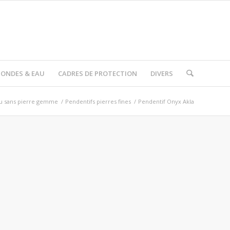
I ONDES & EAU
CADRES DE PROTECTION
DIVERS
ou sans pierre gemme
/
Pendentifs pierres fines
/
Pendentif Onyx Akla