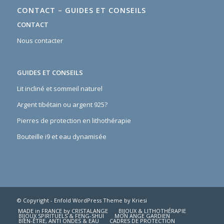
CONTACT – GUIDES ET CONSEILS
CONTACT
Nous contacter
GUIDES ET CONSEILS
Lit incliné et sommeil naturel
Argent tibétain ou argent 925?
Pierres de protection en lithothérapie
Bouteille i9 et eau dynamisée
© Copyright -
Enfold WordPress Theme by Kriesi
MADE in FRANCE by CRISTALANGE
BIJOUX & LITHOTHÉRAPIE
BIJOUX SPIRITUELS & FENG-SHUI
MON ANGE GARDIEN
BIEN-ÊTRE, ANTI ONDES & EAU
CADRES DE PROTECTION