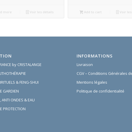
d more
Voir les détails
Add to cart
Voir les
TION
INFORMATIONS
FRANCE by CRISTALANGE
Livraison
 LITHOTHÉRAPIE
CGV – Conditions Générales d
IRITUELS & FENG-SHUI
Mentions légales
E GARDIEN
Politique de confidentialité
, ANTI ONDES & EAU
E PROTECTION