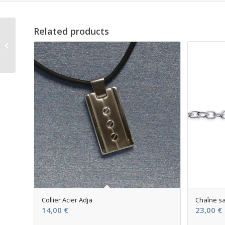
Related products
Pendentif Trio de
Coeur plaque or
Collier Acier Adja
Chaîne sa
14,00
€
23,00
€