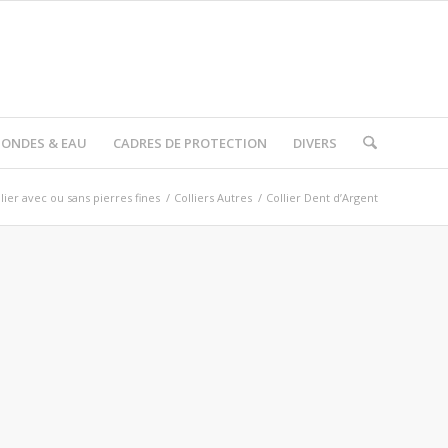
I ONDES & EAU
CADRES DE PROTECTION
DIVERS
llier avec ou sans pierres fines
/
Colliers Autres
/
Collier Dent d’Argent