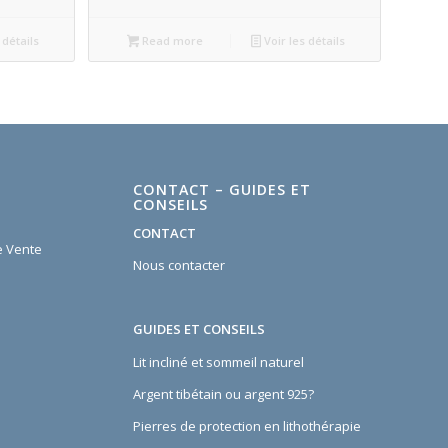
 détails
Read more
Voir les détails
CONTACT – GUIDES ET
CONSEILS
CONTACT
e Vente
Nous contacter
GUIDES ET CONSEILS
Lit incliné et sommeil naturel
Argent tibétain ou argent 925?
Pierres de protection en lithothérapie