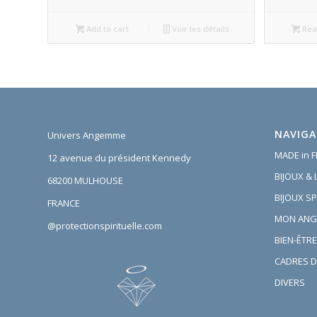
Add to cart
Voir les détails
Rea
NAVIGA
Univers Angemme
MADE in 
12 avenue du président Kennedy
BIJOUX &
68200 MULHOUSE
BIJOUX SP
FRANCE
MON ANG
@protectionspirituelle.com
BIEN-ÊTRE
CADRES D
DIVERS